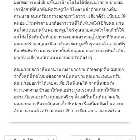
ผมเกิดอารมณ์เงี่ยนขึ้นมาห้ามใจไม่ได้หีคุณนายอวบมากผม
เอามือจับที่หีแกทันทีครับซุกไซร้ไปตามลำตัวแกอย่างหื่น
กระหาย จนแกร้องครางออกมา”โอววว…เสียวดีจัง…บีบนมให้
หน่อย…”ผมทำตามแกต้องการวันนี้ได้เล่นหนังโป๊กับคุณนาย
สมใจแน่นอนครับ ผมกอดจูบไซร้คุณนายจนหนำใจแล้วก็ให้
แกโก่งโค้งหันบั้นท้ายมาทางผมผมเอาควยถูไปถูมาที่ก้นแกจน
คุณนายรำคาญเอามือมาจับควยผมรูดขึ้นรูดลงแล้วเอาจ่อที่รู
หีแกทันทีครับ ผมกระแทกบั้นท้ายคุณนายอย่างเมามันส์ เสียว
มากร่องเสียวแกฟิตแน่นมากตอดรัดดีจริงๆ
คุณนายบอกว่าหื่นมานานเหงามากช่วยตัวเองทุกคืน ผมบอก
ว่าตั้งแต่นี้ต่อไปผมขออาสาเป็นคนช่วยคุณนายเองนะครับ
คุณนายบอกว่าได้เลยจะเพิ่มเงินพิเศษให้ จากนั้นผมเร่ง
กระแทกควยเข้าออกใส่คุณอย่างรุนแรงจนน้ำแตกใส่หีแก
อย่างเนืองนองครับ สุดยอดจริงๆ ตั้งแต่นั้นเป็นต้นมาผมกับ
คุณนายสาวหีอวบลักลอบเย็ดกันบ่อย เรื่องนี้ผมปิดเป็นความ
ลับมานานแล้วครับ ผ่านมา 20 กว่าปีผมเลยเอามาแชร์ต่อ
แนะแนว