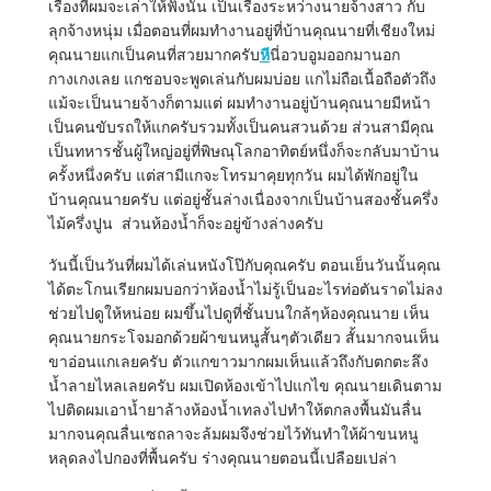
เรื่องที่ผมจะเล่าให้ฟังนั้น เป็นเรื่องระหว่างนายจ้างสาว กับ
ลุกจ้างหนุ่ม เมื่อตอนที่ผมทำงานอยู่ที่บ้านคุณนายที่เชียงใหม่
คุณนายแกเป็นคนที่สวยมากครับ
หี
นี่อวบอูมออกมานอก
กางเกงเลย แกชอบจะพูดเล่นกับผมบ่อย แกไม่ถือเนื้อถือตัวถึง
แม้จะเป็นนายจ้างก็ตามแต่ ผมทำงานอยู่บ้านคุณนายมีหน้า
เป็นคนขับรถให้แกครับรวมทั้งเป็นคนสวนด้วย ส่วนสามีคุณ
เป็นทหารชั้นผู้ใหญ่อยู่ที่พิษณุโลกอาทิตย์หนึ่งก็จะกลับมาบ้าน
ครั้งหนึ่งครับ แต่สามีแกจะโทรมาคุยทุกวัน ผมได้พักอยู่ใน
บ้านคุณนายครับ แต่อยู่ชั้นล่างเนื่องจากเป็นบ้านสองชั้นครึ่ง
ไม้ครึ่งปูน ส่วนห้องน้ำก็จะอยู่ข้างล่างครับ
วันนี้เป็นวันที่ผมได้เล่นหนังโป๊กับคุณครับ ตอนเย็นวันนั้นคุณ
ได้ตะโกนเรียกผมบอกว่าห้องน้ำไม่รู้เป็นอะไรท่อตันราดไม่ลง
ช่วยไปดูให้หน่อย ผมขึ้นไปดูที่ชั้นบนใกล้ๆห้องคุณนาย เห็น
คุณนายกระโจมอกด้วยผ้าขนหนูสั้นๆตัวเดียว สั้นมากจนเห็น
ขาอ่อนแกเลยครับ ตัวแกขาวมากผมเห็นแล้วถึงกับตกตะลึง
น้ำลายไหลเลยครับ ผมเปิดห้องเข้าไปแกไข คุณนายเดินตาม
ไปติดผมเอาน้ำยาล้างห้องน้ำเทลงไปทำให้ตกลงพื้นมันลื่น
มากจนคุณลื่นเซถลาจะล้มผมจึงช่วยไว้ทันทำให้ผ้าขนหนู
หลุดลงไปกองที่พื้นครับ ร่างคุณนายตอนนี้เปลือยเปล่า